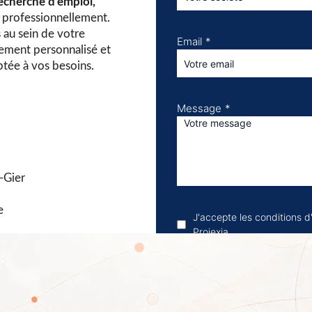
echerche d’emploi,
r professionnellement.
 au sein de votre
Email
*
ement personnalisé et
tée à vos besoins.​
Message
*
-Gier
e
J'accepte les conditions d'u
Projexia
J'accepte de recevoir la 
des offres commerciales