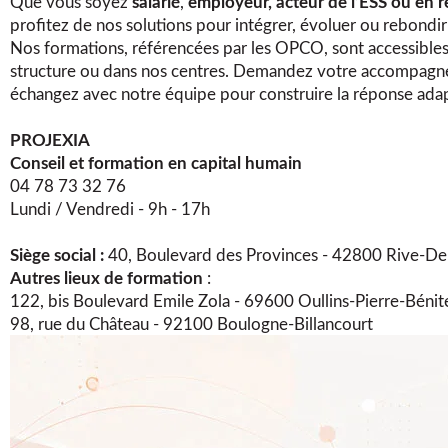
Que vous soyez
salarié
,
employeur, acteur de l’ESS ou en r
profitez de nos solutions pour intégrer, évoluer ou rebondi
Nos formations, référencées par les OPCO, sont accessibles
structure ou dans nos centres. Demandez votre accompagn
échangez avec notre équipe pour construire la réponse adap
PROJEXIA
Conseil et formation en capital humain​
04 78 73 32 76​
Lundi / Vendredi - 9h - 17h​
Siège social :
40, Boulevard des Provinces - 42800 Rive-De
Autres lieux de formation
:
122, bis Boulevard Emile Zola - 69600 Oullins-Pierre-Bénit
98, rue du Château - 92100 Boulogne-Billancourt