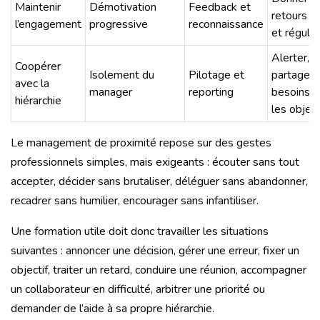
Maintenir
Démotivation
Feedback et
retours ut
l’engagement
progressive
reconnaissance
et régulie
Alerter,
Coopérer
Isolement du
Pilotage et
partager 
avec la
manager
reporting
besoins, s
hiérarchie
les object
Le management de proximité repose sur des gestes
professionnels simples, mais exigeants : écouter sans tout
accepter, décider sans brutaliser, déléguer sans abandonner,
recadrer sans humilier, encourager sans infantiliser.
Une formation utile doit donc travailler les situations
suivantes : annoncer une décision, gérer une erreur, fixer un
objectif, traiter un retard, conduire une réunion, accompagner
un collaborateur en difficulté, arbitrer une priorité ou
demander de l’aide à sa propre hiérarchie.