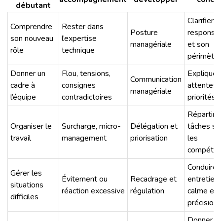
débutant
Clarifier 
Comprendre
Rester dans
Posture
responsab
son nouveau
l’expertise
managériale
et son
rôle
technique
périmètre
Donner un
Flou, tensions,
Expliquer
Communication
cadre à
consignes
attentes 
managériale
l’équipe
contradictoires
priorités
Répartir l
Organiser le
Surcharge, micro-
Délégation et
tâches se
travail
management
priorisation
les
compéte
Conduire 
Gérer les
Évitement ou
Recadrage et
entretien
situations
réaction excessive
régulation
calme et
difficiles
précision
Donner d