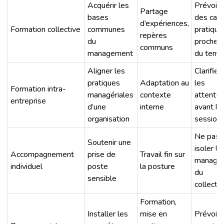
Acquérir les
Prévoir
Partage
bases
des cas
d’expériences,
Formation collective
communes
pratique
repères
du
proches
communs
management
du terrai
Aligner les
Clarifier
pratiques
Adaptation au
les
Formation intra-
managériales
contexte
attente
entreprise
d’une
interne
avant la
organisation
session
Ne pas
Soutenir une
isoler le
Accompagnement
prise de
Travail fin sur
manage
individuel
poste
la posture
du
sensible
collectif
Formation,
Installer les
mise en
Prévoir